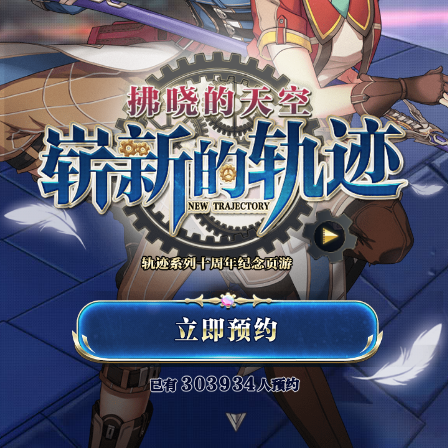
303934
已有
人预约